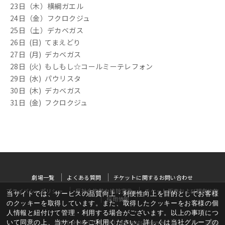
23日（木）横綱ガエル
24日（金）フクロクジュ
25日（土）デカベガス
26日 (日) てまえどり
27日 (月) デカベガス
28日 (火) もしもし☆コールミーテレフォン
29日 (水) パウリスタ
30日 (木) デカベガス
31日 (金) フクロクジュ
劇場一覧
よくある質問
チケットに関するお問い合わせ
プライバシーポリシー
反社会的勢力排除宣言
チケット販売および観劇約款
当サイトでは、サービスの品質向上・利便性向上を目的としてお客様
採用情報
のクッキーを取得しています。また、取得したクッキーをお客様の個
人情報と紐付けて管理・利用する場合がございます。以上の事項につ
いて同意の上、当サイトをご利用ください。詳しくは当社グループの
©YOSHIMOTO KOGYO, All Rights Reserved